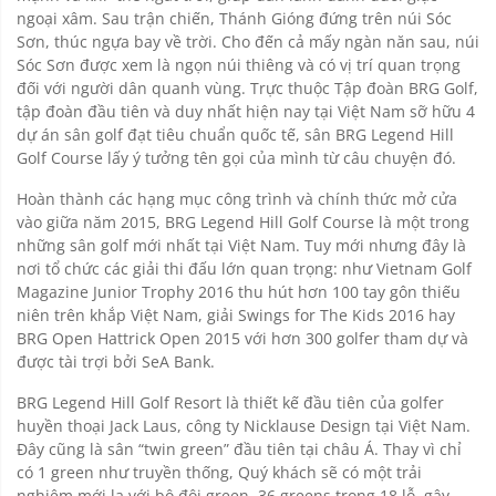
ngoại xâm. Sau trận chiến, Thánh Gióng đứng trên núi Sóc
Sơn, thúc ngựa bay về trời. Cho đến cả mấy ngàn năn sau, núi
Sóc Sơn được xem là ngọn núi thiêng và có vị trí quan trọng
đối với người dân quanh vùng. Trực thuộc Tập đoàn BRG Golf,
tập đoàn đầu tiên và duy nhất hiện nay tại Việt Nam sỡ hữu 4
dự án sân golf đạt tiêu chuẩn quốc tế, sân BRG Legend Hill
Golf Course lấy ý tưởng tên gọi của mình từ câu chuyện đó.
Hoàn thành các hạng mục công trình và chính thức mở cửa
vào giữa năm 2015, BRG Legend Hill Golf Course là một trong
những sân golf mới nhất tại Việt Nam. Tuy mới nhưng đây là
nơi tổ chức các giải thi đấu lớn quan trọng: như Vietnam Golf
Magazine Junior Trophy 2016 thu hút hơn 100 tay gôn thiếu
niên trên khắp Việt Nam, giải Swings for The Kids 2016 hay
BRG Open Hattrick Open 2015 với hơn 300 golfer tham dự và
được tài trợi bởi SeA Bank.
BRG Legend Hill Golf Resort là thiết kế đầu tiên của golfer
huyền thoại Jack Laus, công ty Nicklause Design tại Việt Nam.
Đây cũng là sân “twin green” đầu tiên tại châu Á. Thay vì chỉ
có 1 green như truyền thống, Quý khách sẽ có một trải
nghiệm mới lạ với bộ đôi green, 36 greens trong 18 lỗ, gậy