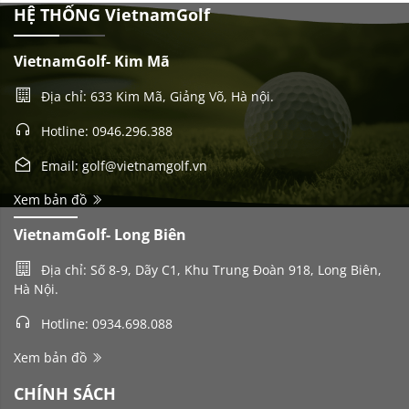
HỆ THỐNG VietnamGolf
VietnamGolf- Kim Mã
Địa chỉ: 633 Kim Mã, Giảng Võ, Hà nội.
Hotline: 0946.296.388
Email: golf@vietnamgolf.vn
Xem bản đồ
VietnamGolf- Long Biên
Địa chỉ: Số 8-9, Dãy C1, Khu Trung Đoàn 918, Long Biên,
Hà Nội.
Hotline: 0934.698.088
Xem bản đồ
CHÍNH SÁCH