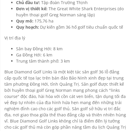
Chủ đầu tư:
Tập đoàn Trường Thịnh
Đơn vị thiết kế:
The Great White Shark Enterprises (do
huyền thoại golf Greg Norman sáng lập)
Quy mô:
175,76 ha
Quy hoạch:
Dự kiến gồm 36 hố golf tiêu chuẩn quốc tế
Vị trí địa lý
Sân bay Đồng Hới: 8 km
Ga Đồng Hới: 6 km
Trung tâm thành phố: 3 km
Blue Diamond Golf Links là một kiệt tác sân golf 36 lỗ đẳng
cấp quốc tế tọa lạc trên bán đảo Bảo Ninh xinh đẹp tại trung
tâm phường Đồng Hới, tỉnh Quảng Trị. Sân golf được thiết kế
bởi huyền thoại golf Greg Norman mang phong cách "links
course" độc đáo, hài hòa với cồn cát ven biển, tận dụng tối đa
vẻ đẹp tự nhiên của địa hình hứa hẹn mang đến những trải
nghiệm đỉnh cao cho các golf thủ. Sân golf sở hữu vị trí đắc
địa, nơi giao thoa giữa thể thao đẳng cấp và thiên nhiên hùng
vĩ. Blue Diamond Golf Links không chỉ là điểm đến lý tưởng
cho các golf thủ mà còn góp phần nâng tầm du lịch Quảng Trị