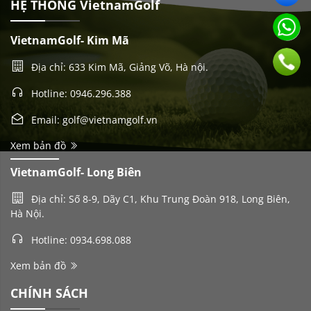
HỆ THỐNG VietnamGolf
VietnamGolf- Kim Mã
Địa chỉ: 633 Kim Mã, Giảng Võ, Hà nội.
Hotline: 0946.296.388
Email: golf@vietnamgolf.vn
Xem bản đồ
VietnamGolf- Long Biên
Địa chỉ: Số 8-9, Dãy C1, Khu Trung Đoàn 918, Long Biên,
Hà Nội.
Hotline: 0934.698.088
Xem bản đồ
CHÍNH SÁCH